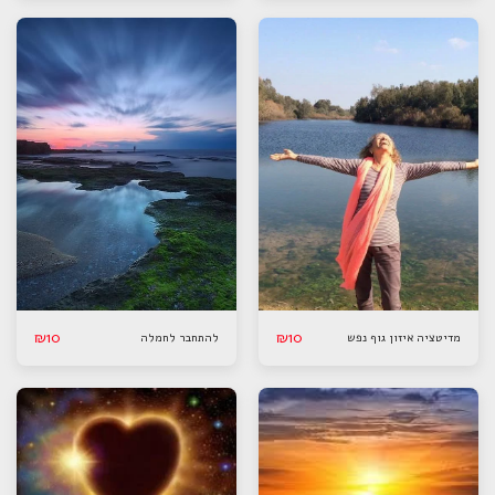
₪
10
₪
10
מדיטציה איזון גוף נפש
להתחבר לחמלה